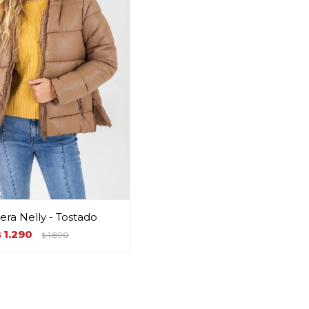
ra Nelly - Tostado
1.290
$
1.890
$