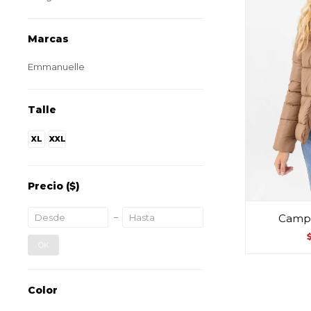
Marcas
Emmanuelle
Talle
XL
XXL
Precio
($)
Campe
OK
Color