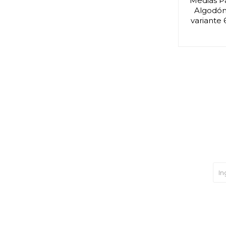
Medias P
Algodón 
variante 