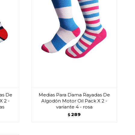
as De
Medias Para Dama Rayadas De
X 2 -
Algodón Motor Oil Pack X 2 -
jas
variante 4 - rosa
289
$