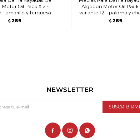
ara Dama Rayadas De
Medias Para Dama Rayad
Motor Oil Pack X 2 -
Algodón Motor Oil Pack 
6 - amarillo y turquesa
variante 12 - paloma y ch
289
289
$
$
NEWSLETTER
SUSCRIBIRM


