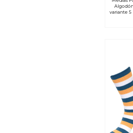
Medias P
Algodón 
variante 5