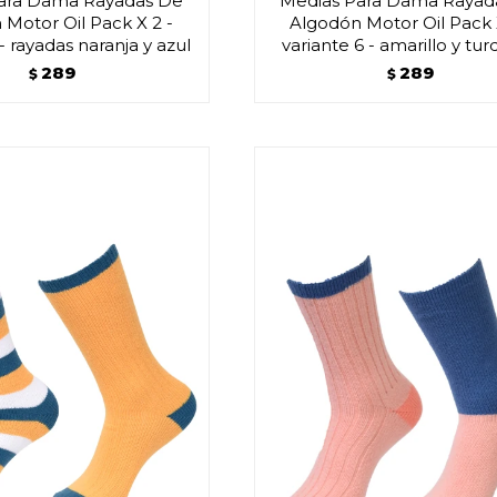
ara Dama Rayadas De
Medias Para Dama Rayad
Motor Oil Pack X 2 -
Algodón Motor Oil Pack 
 - rayadas naranja y azul
variante 6 - amarillo y tu
289
289
$
$