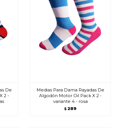
as De
Medias Para Dama Rayadas De
X 2 -
Algodón Motor Oil Pack X 2 -
jas
variante 4 - rosa
289
$