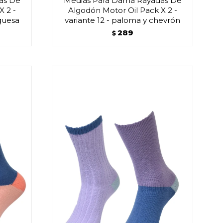
as De
Medias Para Dama Rayadas De
X 2 -
Algodón Motor Oil Pack X 2 -
rquesa
variante 12 - paloma y chevrón
289
$