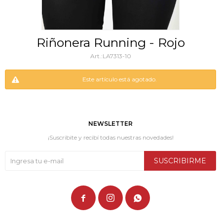
Riñonera Running - Rojo
LA7313-10
Este artículo está agotado.
NEWSLETTER
¡Suscribite y recibí todas nuestras novedades!
SUSCRIBIRME


