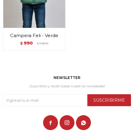
Campera Feli - Verde
990
$
1.690
$
NEWSLETTER
¡Suscribite y recibí todas nuestras novedades!
SUSCRIBIRME


