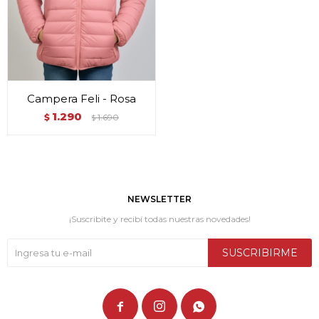
Campera Feli - Rosa
1.290
$
1.690
$
NEWSLETTER
¡Suscribite y recibí todas nuestras novedades!
SUSCRIBIRME


