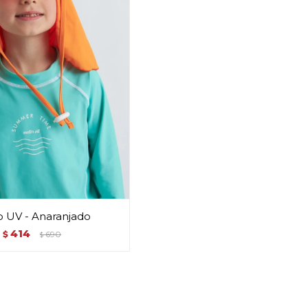
o UV - Anaranjado
414
$
690
$