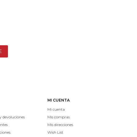
E
MI CUENTA
Mi cuenta
y devoluciones
Mis compras
entes
Mis direcciones
ciones
Wish List