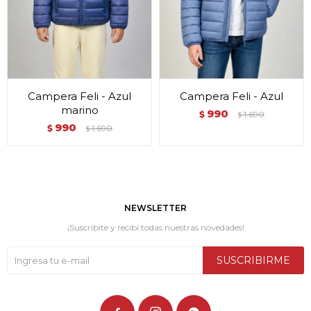
Campera Feli - Azul
Campera Feli - Azul
marino
990
$
1.690
$
990
$
1.690
$
NEWSLETTER
¡Suscribite y recibí todas nuestras novedades!
SUSCRIBIRME