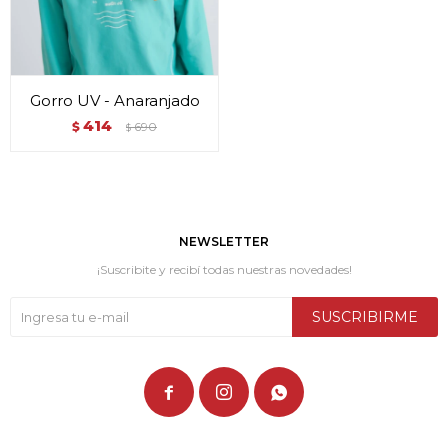
Gorro UV - Anaranjado
414
$
690
$
NEWSLETTER
¡Suscribite y recibí todas nuestras novedades!
SUSCRIBIRME


