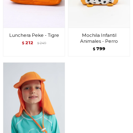
Lunchera Peke - Tigre
Mochila Infantil
Animales - Perro
212
$
249
$
799
$