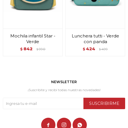
Mochila infantil Star -
Lunchera tutti - Verde
Verde
con panda
842
424
$
990
$
499
$
$
NEWSLETTER
¡Suscribite y recibí todas nuestras novedades!
SUSCRIBIRME


