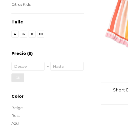
Citrus Kids
Talle
4
6
8
10
Precio
($)
OK
Short 
Color
Beige
Rosa
Azul