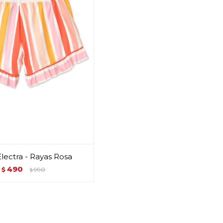
Electra - Rayas Rosa
490
$
990
$