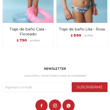
Traje de baño Cala -
Traje de baño Lilia - Rosa
Floreado
899
$
1.190
$
790
$
1.290
$
NEWSLETTER
¡Suscribite y recibí todas nuestras novedades!
SUSCRIBIRME


