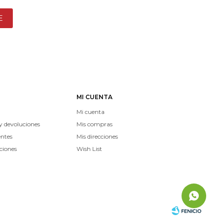
E
MI CUENTA
Mi cuenta
y devoluciones
Mis compras
entes
Mis direcciones
ciones
Wish List