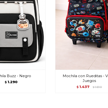
ila Buzz - Negro
Mochila con Rueditas - 
Juegos
1.290
$
1.437
$
1.690
$