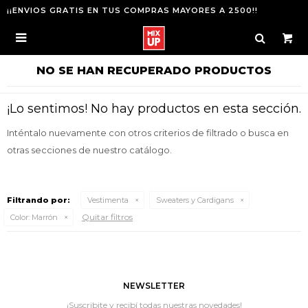
¡¡ENVIOS GRATIS EN TUS COMPRAS MAYORES A 2500!!

NO SE HAN RECUPERADO PRODUCTOS
¡Lo sentimos! No hay productos en esta sección.
Inténtalo nuevamente con otros criterios de filtrado o busca en
otras secciones de nuestro catálogo.
Filtrando por:
Vestimenta
Sweaters y Cardigans
Quitar filtros
Color:
Marrón
NEWSLETTER
¡Suscribite y recibí todas nuestras novedades!