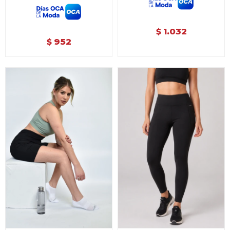
1.032
$
952
$