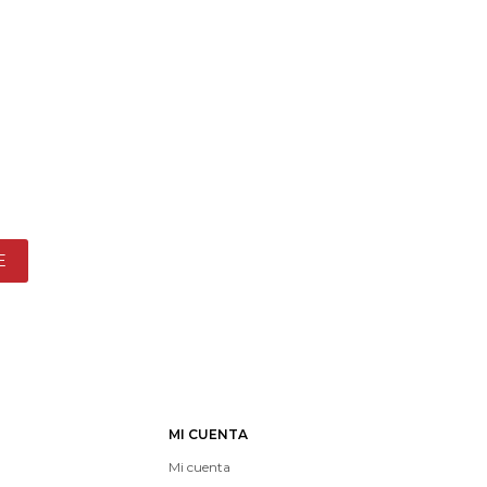
E
MI CUENTA
Mi cuenta