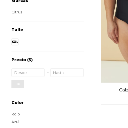
Marcas
Citrus
Talle
XXL
Precio
($)
OK
Cal
Color
Rojo
Azul