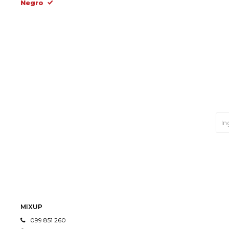
Negro
MIXUP
099 851 260