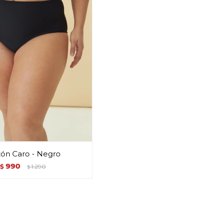
zón Caro - Negro
990
$
1.290
$