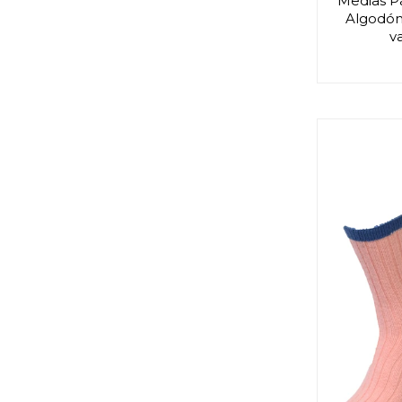
Medias P
Algodón 
v