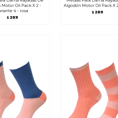
ara Dama Rayadas De
Medias Para Dama Rayad
Motor Oil Pack X 2 -
Algodón Motor Oil Pack X 2
ariante 4 - rosa
289
$
289
$