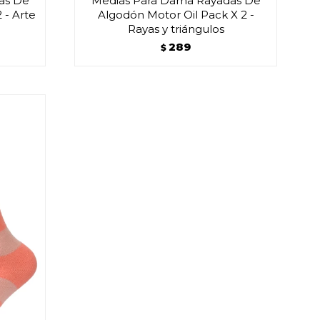
as De
Medias Para Dama Rayadas De
 - Arte
Algodón Motor Oil Pack X 2 -
Rayas y triángulos
289
$