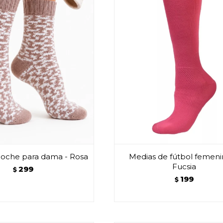
loche para dama - Rosa
Medias de fútbol femeni
Fucsia
299
$
199
$