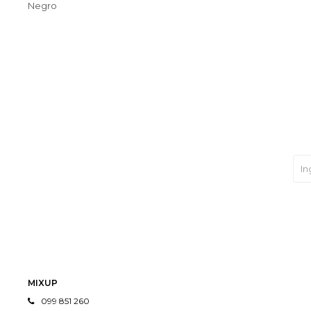
Negro
MIXUP
099 851 260