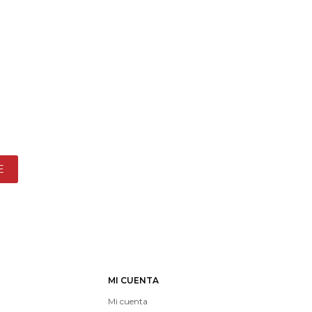
E
MI CUENTA
Mi cuenta