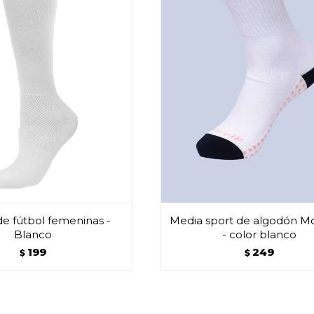
e fútbol femeninas -
Media sport de algodón Mo
Blanco
- color blanco
199
249
$
$