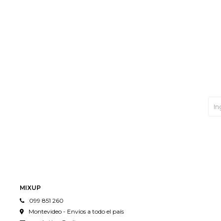
MIXUP
099 851 260
Montevideo - Envíos a todo el país