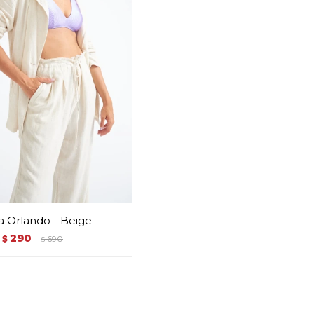
ra Orlando - Beige
290
$
690
$