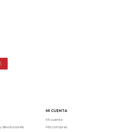
E
MI CUENTA
Mi cuenta
y devoluciones
Mis compras