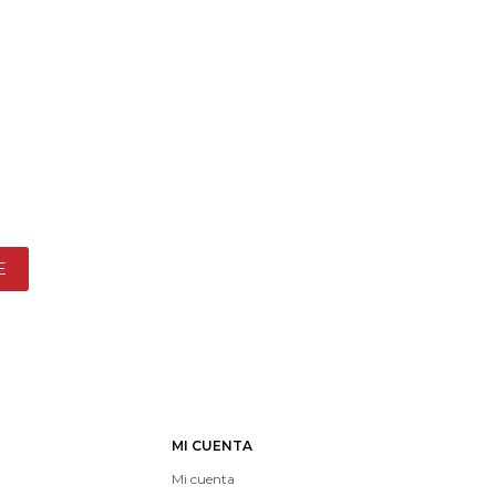
E
MI CUENTA
Mi cuenta