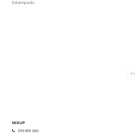
Estampado
MIXUP
099 851 260