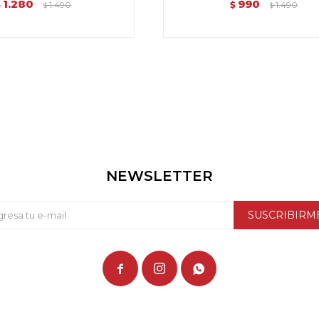
1.280
990
$
1.490
$
1.490
$
$
NEWSLETTER
SUSCRIBIRM


