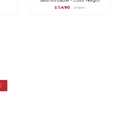
desmontable - Color Negro
1.490
$
1.690
$
E