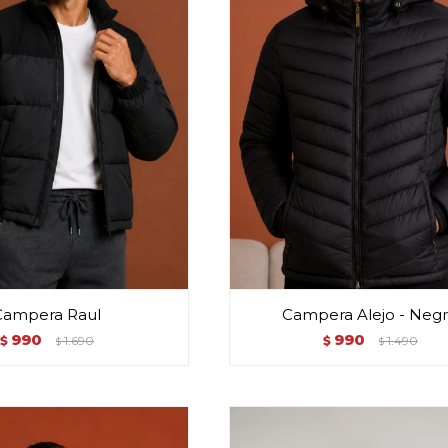
Campera Raul
Campera Alejo - Neg
990
990
$
1.690
$
1.490
$
$