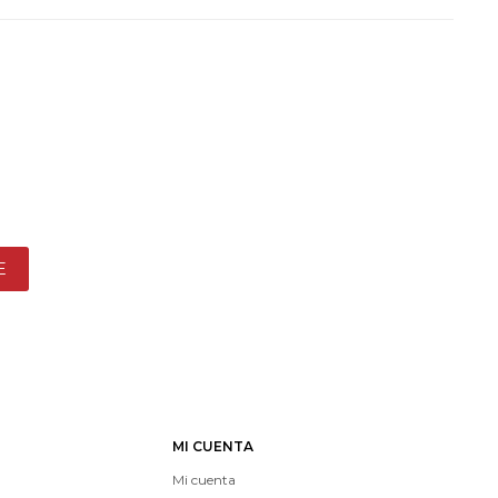
E
MI CUENTA
Mi cuenta