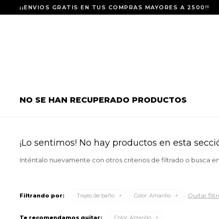
¡¡ENVIOS GRATIS EN TUS COMPRAS MAYORES A 2500!!
NO SE HAN RECUPERADO PRODUCTOS
¡Lo sentimos! No hay productos en esta secci
Inténtalo nuevamente con otros criterios de filtrado o busca e
Quitar filtr
Filtrando por:
Trajes de baño
Color:
Amarillo
Te recomendamos quitar:
Color:
Amarillo