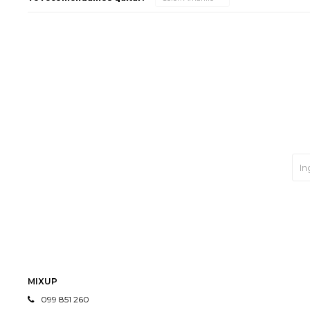
MIXUP
099 851 260