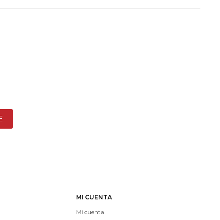
E
MI CUENTA
Mi cuenta