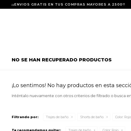
¡¡ENVIOS GRATIS EN TUS COMPRAS MAYORES A 2500!!
NO SE HAN RECUPERADO PRODUCTOS
¡Lo sentimos! No hay productos en esta secci
Inténtalo nuevamente con otros criterios de filtrado o busca e
Filtrando por:
Trajes de baño
Shorts de baño
Color:
Rojo
Te recomendamos quitar:
Trajes de baño
Color:
Rojo