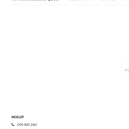
MIXUP
099 851 260