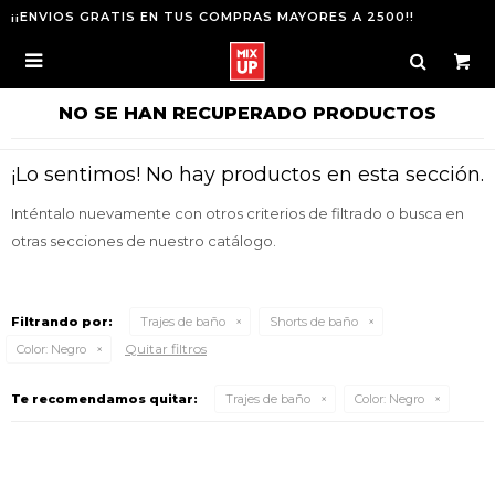
¡¡ENVIOS GRATIS EN TUS COMPRAS MAYORES A 2500!!

NO SE HAN RECUPERADO PRODUCTOS
¡Lo sentimos! No hay productos en esta sección.
Inténtalo nuevamente con otros criterios de filtrado o busca en
otras secciones de nuestro catálogo.
Filtrando por:
Trajes de baño
Shorts de baño
Quitar filtros
Color:
Negro
Te recomendamos quitar:
Trajes de baño
Color:
Negro