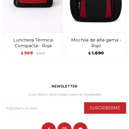
Lunchera Térmica
Mochila de alta gama -
Compacta - Roja
Rojo
509
1.690
$
599
$
$
NEWSLETTER
¡Suscribite y recibí todas nuestras novedades!
SUSCRIBIRME