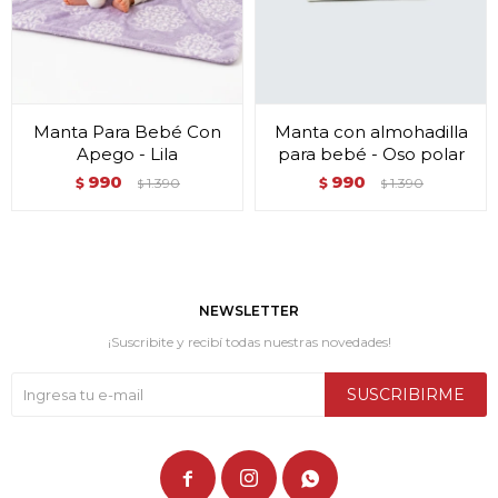
Manta Para Bebé Con
Manta con almohadilla
Apego - Lila
para bebé - Oso polar
990
990
$
1.390
$
1.390
$
$
NEWSLETTER
¡Suscribite y recibí todas nuestras novedades!
SUSCRIBIRME


