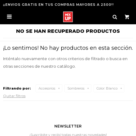
¡¡ENVIOS GRATIS EN TUS COMPRAS MAYORES A 2500!!

NO SE HAN RECUPERADO PRODUCTOS
¡Lo sentimos! No hay productos en esta sección.
Inténtalo nuevamente con otros criterios de filtrado o busca en
otras secciones de nuestro catálogo.
Filtrando por:
Accesorios
Sombreros
Color:
Blanco
Quitar filtros
NEWSLETTER
¡Suscribite y recibí todas nuestras novedades!