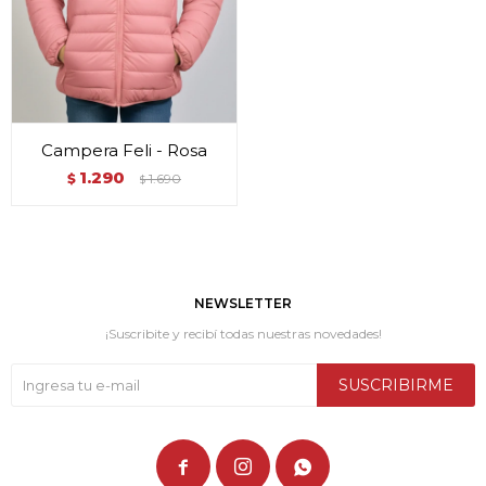
Campera Feli - Rosa
1.290
$
1.690
$
NEWSLETTER
¡Suscribite y recibí todas nuestras novedades!
SUSCRIBIRME


