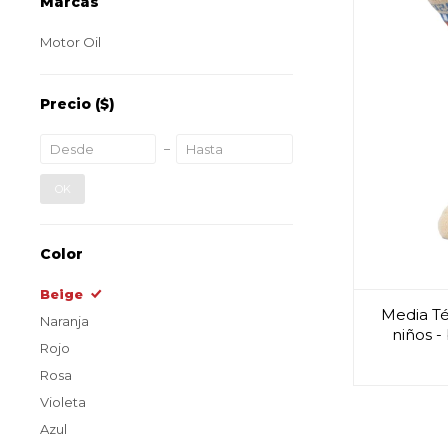
Marcas
Motor Oil
Precio
($)
OK
Color
Beige
Media Té
Naranja
niños -
Rojo
Rosa
Violeta
Azul