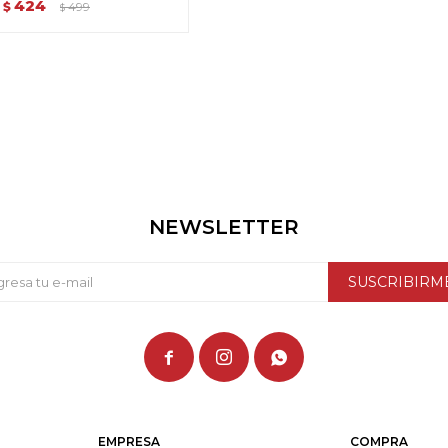
424
$
499
$
NEWSLETTER
SUSCRIBIRM



EMPRESA
COMPRA