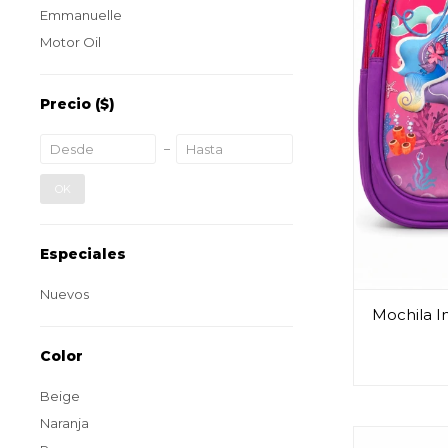
Emmanuelle
Motor Oil
Precio
($)
OK
Especiales
Nuevos
Mochila In
Color
Beige
Naranja