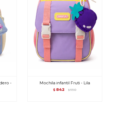
dero -
Mochila infantil Fruti - Lila
842
$
990
$