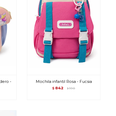
dero -
Mochila infantil Rosa - Fucsia
842
$
990
$