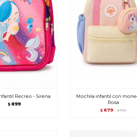
nfantil Recreo - Sirena
Mochila infantil con mone
Rosa
899
$
679
$
799
$