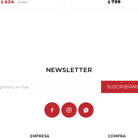
424
799
$
499
$
$
NEWSLETTER
SUSCRIBIRM



EMPRESA
COMPRA