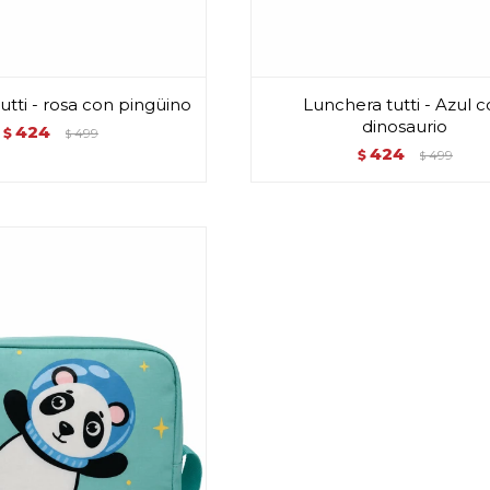
utti - rosa con pingüino
Lunchera tutti - Azul 
dinosaurio
424
$
499
$
424
$
499
$