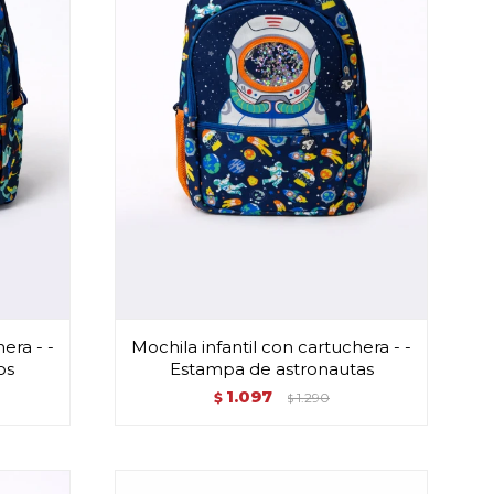
era - -
Mochila infantil con cartuchera - -
os
Estampa de astronautas
1.097
$
1.290
$