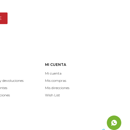
E
MI CUENTA
Mi cuenta
y devoluciones
Mis compras
entes
Mis direcciones
ciones
Wish List