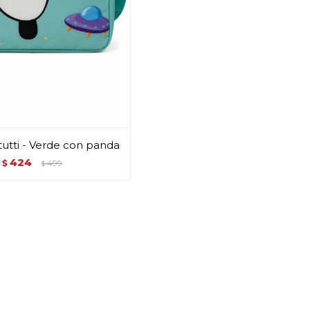
utti - Verde con panda
424
$
499
$