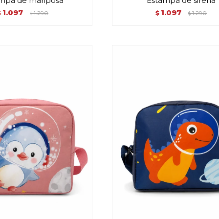
mpa de mariposa
Estampa de sirena
1.097
1.097
$
1.290
$
1.290
$
$