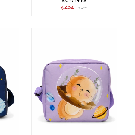
astronauta
424
$
499
$