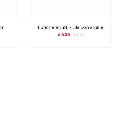
con
Lunchera tutti - Lila con ardilla
424
$
499
$