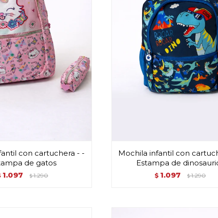
antil con cartuchera - -
Mochila infantil con cartuch
tampa de gatos
Estampa de dinosauri
1.097
1.097
$
1.290
$
1.290
$
$