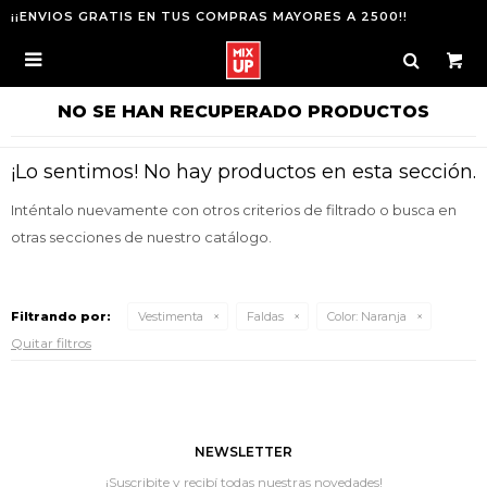
¡¡ENVIOS GRATIS EN TUS COMPRAS MAYORES A 2500!!

NO SE HAN RECUPERADO PRODUCTOS
¡Lo sentimos! No hay productos en esta sección.
Inténtalo nuevamente con otros criterios de filtrado o busca en
otras secciones de nuestro catálogo.
Filtrando por:
Vestimenta
Faldas
Color:
Naranja
Quitar filtros
NEWSLETTER
¡Suscribite y recibí todas nuestras novedades!