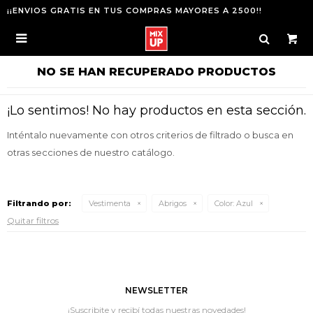
¡¡ENVIOS GRATIS EN TUS COMPRAS MAYORES A 2500!!

NO SE HAN RECUPERADO PRODUCTOS
¡Lo sentimos! No hay productos en esta sección.
Inténtalo nuevamente con otros criterios de filtrado o busca en
otras secciones de nuestro catálogo.
Filtrando por:
Vestimenta
Abrigos
Color:
Azul
Quitar filtros
NEWSLETTER
¡Suscribite y recibí todas nuestras novedades!