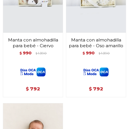
Manta con almohadilla
Manta con almohadilla
para bebé - Ciervo
para bebé - Oso amarillo
990
990
$
1.390
$
1.390
$
$
792
792
$
$