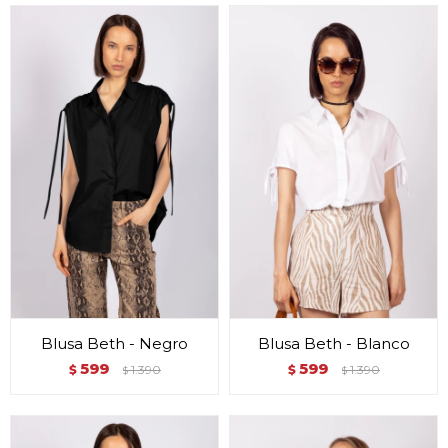
Blusa Beth - Negro
Blusa Beth - Blanco
599
599
$
1.390
$
1.390
$
$