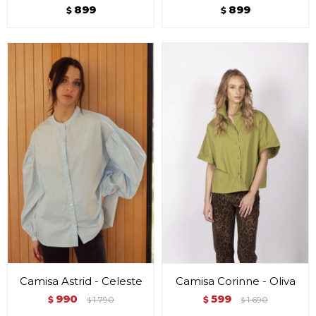
899
899
$
$
Camisa Astrid - Celeste
Camisa Corinne - Oliva
990
599
$
1.790
$
1.690
$
$