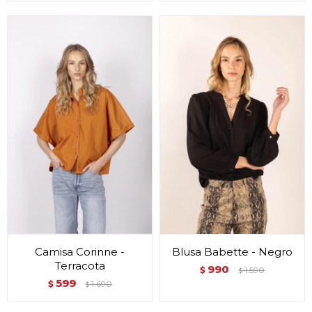
Camisa Corinne -
Blusa Babette - Negro
Terracota
990
$
1.590
$
599
$
1.690
$