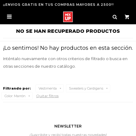
¡¡ENVIOS GRATIS EN TUS COMPRAS MAYORES A 2500!!

NO SE HAN RECUPERADO PRODUCTOS
¡Lo sentimos! No hay productos en esta sección.
Inténtalo nuevamente con otros criterios de filtrado o busca en
otras secciones de nuestro catálogo.
Filtrando por:
Vestimenta
Sweaters y Cardigans
Quitar filtros
Color:
Marrón
NEWSLETTER
¡Suscribite y recibí todas nuestras novedades!