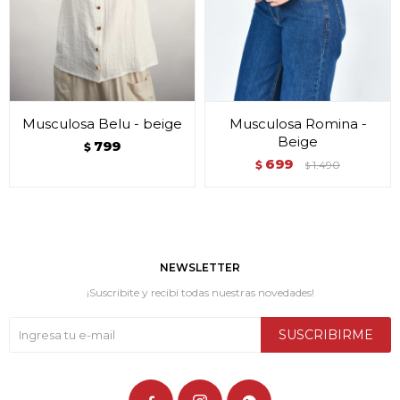
Musculosa Belu - beige
Musculosa Romina -
Beige
799
$
699
$
1.490
$
NEWSLETTER
¡Suscribite y recibí todas nuestras novedades!
SUSCRIBIRME