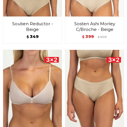
Soutien Reductor -
Sosten Ashi Morley
Beige
C/Broche - Beige
349
399
$
$
490
$