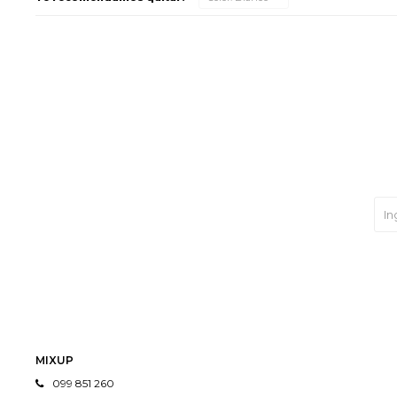
MIXUP
099 851 260