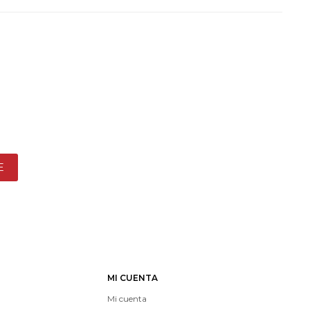
E
MI CUENTA
Mi cuenta