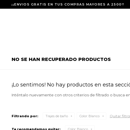
¡¡ENVIOS GRATIS EN TUS COMPRAS MAYORES A 2500!!
NO SE HAN RECUPERADO PRODUCTOS
¡Lo sentimos! No hay productos en esta secci
Inténtalo nuevamente con otros criterios de filtrado o busca e
Quitar filtro
Filtrando por:
Trajes de baño
Color:
Blanco
Te recomendamos quitar:
Color:
Blanco